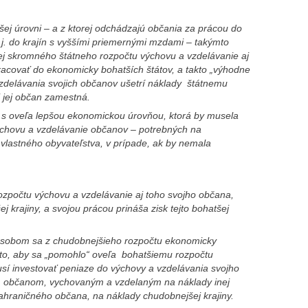
žšej úrovni – a z ktorej odchádzajú občania za prácou do
 j. do krajín s vyššími priemernými mzdami – takýmto
j skromného štátneho rozpočtu výchovu a vzdelávanie aj
racovať do ekonomicky bohatších štátov, a takto „výhodne
zdelávania svojich občanov ušetrí náklady štátnemu
i jej občan zamestná.
y s oveľa lepšou ekonomickou úrovňou, ktorá by musela
ýchovu a vzdelávanie občanov – potrebných na
vlastného obyvateľstva, v prípade, ak by nemala
rozpočtu výchovu a vzdelávanie aj toho svojho občana,
 krajiny, a svojou prácou prináša zisk tejto bohatšej
sobom sa z chudobnejšieho rozpočtu ekonomicky
 to, aby sa „pomohlo“ oveľa bohatšiemu rozpočtu
usí investovať peniaze do výchovy a vzdelávania svojho
m občanom, vychovaným a vzdelaným na náklady inej
 zahraničného občana, na náklady chudobnejšej krajiny.