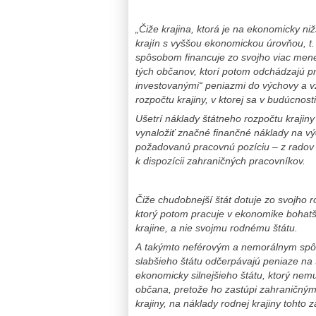
„Čiže krajina, ktorá je na ekonomicky ni
krajín s vyššou ekonomickou úrovňou, t.
spôsobom financuje zo svojho viac mene
tých občanov, ktorí potom odchádzajú p
investovanými“ peniazmi do výchovy a v
rozpočtu krajiny, v ktorej sa v budúcnost
Ušetrí náklady štátneho rozpočtu krajin
vynaložiť značné finančné náklady na v
požadovanú pracovnú pozíciu – z radov 
k dispozícii zahraničných pracovníkov.
Čiže chudobnejší štát dotuje zo svojho 
ktorý potom pracuje v ekonomike bohatšej
krajine, a nie svojmu rodnému štátu.
A takýmto neférovým a nemorálnym spô
slabšieho štátu odčerpávajú peniaze na
ekonomicky silnejšieho štátu, ktorý nem
občana, pretože ho zastúpi zahraničný
krajiny, na náklady rodnej krajiny tohto