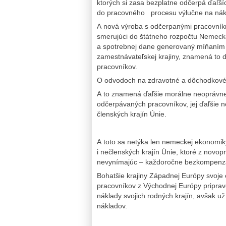
ktorých si zasa bezplatne odčerpá ďaľší
do pracovného procesu výlučne na nákla
A nová výroba s odčerpanými pracovník
smerujúci do štátneho rozpočtu Nemeck
a spotrebnej dane generovaný míňaním 
zamestnávateľskej krajiny, znamená to 
pracovníkov.
O odvodoch na zdravotné a dôchodkové 
A to znamená ďaľšie morálne neoprávne
odčerpávaných pracovníkov, jej ďaľšie 
členských krajín Únie.
A toto sa netýka len nemeckej ekonomik
i nečlenských krajín Únie, ktoré z novop
nevynímajúc – každoročne bezkompenzač
Bohatšie krajiny Západnej Európy svoje
pracovníkov z Východnej Európy pripra
náklady svojich rodných krajín, avšak u
nákladov.