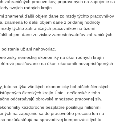
ch zahraničných pracovníkov, pripravených na zapojenie sa
dy svojich rodných krajín.
mi znamená ďalší objem dane zo mzdy týchto pracovníkov
a, znamená to ďalší objem dane z pridanej hodnoty
mzdy týchto zahraničných pracovníkov na území
ďalší objem dane zo ziskov zamestnávateľov zahraničných
poistenie už ani nehovoriac.
né zisky nemeckej ekonomiky na úkor rodných krajín
neférové posilňovanie na úkor ekonomík novopristúpených
y, toto sa týka všetkých ekonomicky bohatších členských
ristúpených členských krajín Únie –nečlenské z toho
ne odčerpávajú obrovské množstvo pracovnej sily.
 ekonomiky každoročne bezplatne posilňujú miliónmi
vených na zapojenie sa do pracovného procesu len na
ž sa nezúčastňujú na spravodlivej kompenzácii týchto