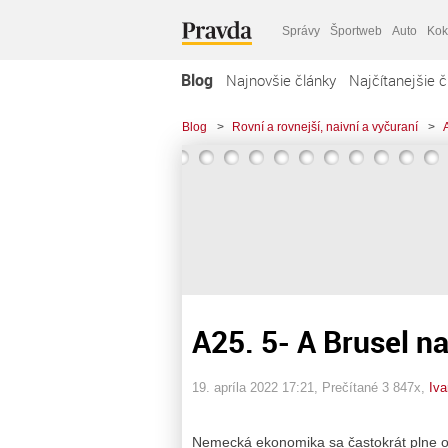
Správy
Športweb
Auto
Kok
Blog
Najnovšie články
Najčítanejšie č
Blog
>
Rovní a rovnejší, naivní a vyčuraní
>
A25. 5- A Brusel n
19. apríla 2022 17:21
, Prečítané 3 847x,
Iva
Nemecká ekonomika sa častokrát plne op