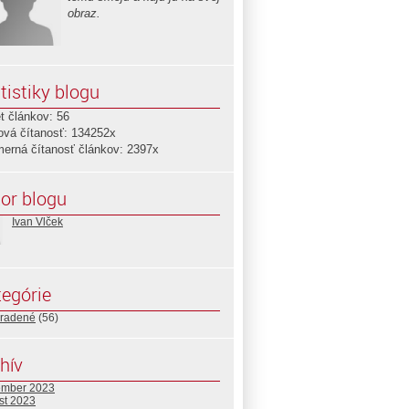
obraz.
tistiky blogu
t článkov: 56
ová čítanosť: 134252x
merná čítanosť článkov: 2397x
or blogu
Ivan Vlček
egórie
radené
(56)
hív
ember 2023
st 2023