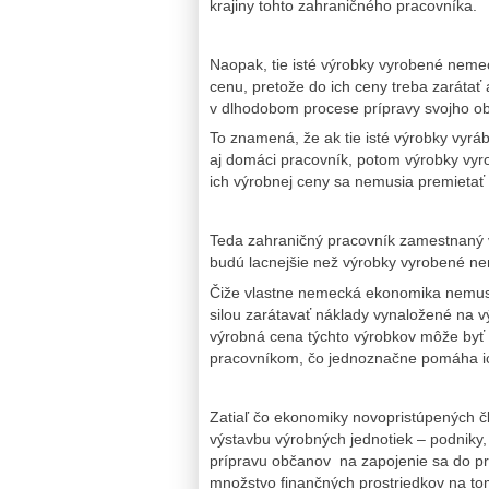
krajiny tohto zahraničného pracovníka.
Naopak, tie isté výrobky vyrobené neme
cenu, pretože do ich ceny treba zarátať
v dlhodobom procese prípravy svojho o
To znamená, že ak tie isté výrobky vyrá
aj domáci pracovník, potom výrobky vyr
ich výrobnej ceny sa nemusia premietať
Teda zahraničný pracovník zamestnaný 
budú lacnejšie než výrobky vyrobené 
Čiže vlastne nemecká ekonomika nemus
silou zarátavať náklady vynaložené na vý
výrobná cena týchto výrobkov môže byť
pracovníkom, čo jednoznačne pomáha ic
Zatiaľ čo ekonomiky novopristúpených čl
výstavbu výrobných jednotiek – podniky,
prípravu občanov na zapojenie sa do p
množstvo finančných prostriedkov na tom