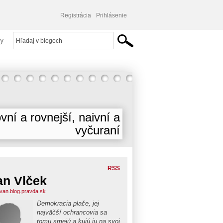
Registrácia
Prihlásenie
y
vní a rovnejší, naivní a
vyčuraní
RSS
an Vlček
ivan.blog.pravda.sk
Demokracia plače, jej
najväčší ochrancovia sa
tomu smejú a kujú ju na svoj