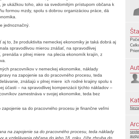
, je ukážkou toho, ako sa svedomitým prístupom občana k
 ňu formou mzdy, spolu s dobrou organizáciou práce, dá
onomika.
e jednoznačný.
Šta
Poče
 aj to, že produktivita nemeckej ekonomiky je taká dobrá aj
Celk
mala spravodlivou mierou znášať, na spravodlivej
Prie
, prenáša v plnej miere na plecia ekonomík krajín, z
va.
Aut
čných pracovníkov v nemeckej ekonomike, náklady
pravy na zapojenie sa do pracovného procesu, teda
elávanie, znášajú v plnej miere ich rodné krajiny spolu s
ej účasti – na spravodlivej kompenzácii týchto nákladov –
pracovníkov zamestnáva v svojej ekonomike, teda bez
Kat
Neza
o zapojenie sa do pracovného procesu je finančne veľmi
Arc
ana na zapojenie sa do pracovného procesu, teda náklady
sept
augu
 a vzdelávania občana do jeho 18. roku, čiže zhruba do