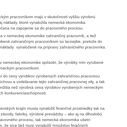
ckým pracovníkom majú v skutočnosti vyššiu výrobnú
 aj náklady, ktoré vynaložila nemecká ekonomika
bčana na zapojenie sa do pracovného procesu.
ba v nemeckej ekonomike zahraničný pracovník, a tiež
obené zahraničným pracovníkom sú lacnejšie, pretože do
 náklady vynaložené na prípravu zahraničného pracovníka.
v nemeckej ekonomike spôsobí, že výrobky ním vyrobené
nemeckým pracovníkom.
í do ceny výrobkov vyrobených zahraničnou pracovnou
chovu a vzdelávanie tejto zahraničnej pracovnej sily, a tak
 nižšia než výrobná cena výrobkov vyrobených nemeckým
h konkurenciaschopnosti.
enských krajín musia vynaložiť finančné prostriedky tak na
 závody, fabriky, výrobné prevádzky – ako aj na dlhodobú
racovného procesu, tak nemecká ekonomika ušetrí
, že síce tiež musí vynaložiť množstvo finačných