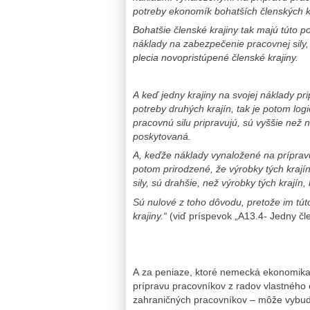
potreby ekonomík bohatších členských k
Bohatšie členské krajiny tak majú túto 
náklady na zabezpečenie pracovnej sily,
plecia novopristúpené členské krajiny.
A keď jedny krajiny na svojej náklady pri
potreby druhých krajín, tak je potom log
pracovnú silu pripravujú, sú vyššie než n
poskytovaná.
A, keďže náklady vynaložené na prípravu
potom prirodzené, že výrobky tých krají
sily, sú drahšie, než výrobky tých krajín
Sú nulové z toho dôvodu, pretože im túto
krajiny.“
(viď príspevok „A13.4- Jedny člen
A za peniaze, ktoré nemecká ekonomika 
prípravu pracovníkov z radov vlastného o
zahraničných pracovníkov – môže vybudo