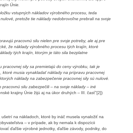
rajín Únie.
položku vstupných nákladov výrobného procesu, teda
 nulové, pretože tie náklady nedobrovoľne prebrali na svoje
pravujú pracovnú silu nielen pre svoje potreby, ale aj pre
ické, že náklady výrobného procesu tých krajín, ktoré
áklady tých krajín, ktorým je táto sila bezplatne
 pracovnej sily sa premietajú do ceny výrobku, tak je
n, ktoré musia vynakladať náklady na prípravu pracovnej
, ktorých náklady na zabezpečenie pracovnej sily sú nulové.
 pracovnú silu zabezpečili – na svoje náklady – iné
ské krajiny Únie žijú aj na úkor druhých – III. časť“[2])
ušetrí na nákladoch, ktoré by ináč musela vynaložiť na
byvateľstva – v prípade, ak by nemala k dispozícii
vať ďaľšie výrobné jednotky, ďaľšie závody, podniky, do