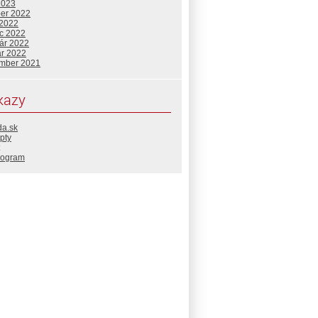
2023
ber 2022
 2022
c 2022
uár 2022
ár 2022
mber 2021
kazy
da.sk
pty
rogram