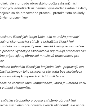
otiek, ale v prípade obrovského počtu zahraničných
ýrobných jednotkách už nemusí vynakladať žiadne náklady
pojenie sa do pracovného procesu, pretože tieto náklady
ničných pracovníkov.
omikami členských krajín Únie, ako sa môžu presadiť
renčnej ekonomickej súťaži s bohatšími členskými
to súťaže sú novopristúpené členské krajiny jednoznačne
 procese výchovy a vzdelávania pripravujú pracovnú silu
očne pripravujú aj obrovské množstvá pracovníkov pre
nie.
platne bohatším členským krajinám Únie, pripravujú len
asti príjemcov tejto pracovnej sily, teda bez akejkoľvek
a spravodlivej kompenzácii týchto nákladov.
adov sa rozumie taká kompenzácia, ktorá je úmerná času
 v danej ekonomike.
a začiatku výrobného procesu zaťažené obrovskými
nej sily nielen pre potreby svojich ekonomík, ale aj pre