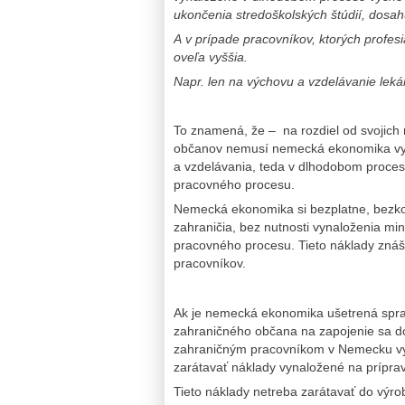
ukončenia stredoškolských štúdií, dosah
A v prípade pracovníkov, ktorých profes
oveľa vyššia.
Napr. len na výchovu a vzdelávanie leká
To znamená, že – na rozdiel od svojic
občanov nemusí nemecká ekonomika vyn
a vzdelávania, teda v dlhodobom proces
pracovného procesu.
Nemecká ekonomika si bezplatne, bezk
zahraničia, bez nutnosti vynaloženia mi
pracovného procesu. Tieto náklady znáša
pracovníkov.
Ak je nemecká ekonomika ušetrená spra
zahraničného občana na zapojenie sa do
zahraničným pracovníkom v Nemecku vyro
zarátavať náklady vynaložené na prípra
Tieto náklady netreba zarátavať do výrob