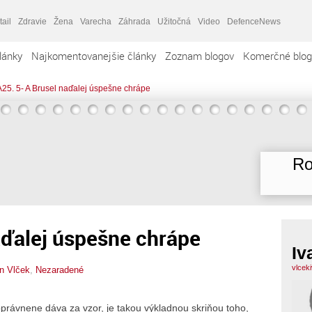
tail
Zdravie
Žena
Varecha
Záhrada
Užitočná
Video
DefenceNews
lánky
Najkomentovanejšie články
Zoznam blogov
Komerčné blog
A25. 5- A Brusel naďalej úspešne chrápe
Ro
aďalej úspešne chrápe
Iv
vlcek
n Vlček
,
Nezaradené
rávnene dáva za vzor, je takou výkladnou skriňou toho,