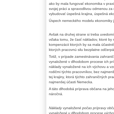
ako by mala fungovať ekonomika v praxi
svojej práci a spravodlivou odmenou za
vybudovať úspešná krajina, úspešná ek
Úspech nemeckého modelu ekonomiky j
Avšak na druhej strane si treba uvedomiť
vďaka tomu, že časť nákladov, ktoré by 
kompenzácii ktorých by sa mala účastniť
ktorých pracovnú silu bezplatne odčerpá
Totiž, v prípade zamestnávania zahrani
vynaložené v dlhodobom procese ich prí
náklady vynaložené na ich výchovu a vzd
rodičmi týchto pracovníkov, bez najmenš
tej krajiny, ktorá týchto zahraničných 
najmenšej účasti Nemecka.
A táto dlhodobá príprava občana na jeh
náročná.
Náklady vynaložené počas prípravy obč
vynaložené v dlhodobom procese výchovy