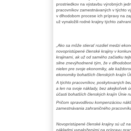
prostriedkov na výstavbu výrobných jedn
pracovníkov zamestnávaných v týchto v
v dlhodobom procese ich prípravy na za
už vynaložili rodné krajiny týchto zahra
„Ako sa môže stierať rozdiel medzi ekon
novopristúpené členské krajiny v konku
krajinami, ak už od samého začiatku tej
silne znevýhodnené tým, že v dlhodobom
nielen pre svoje ekonomiky, ale každor
ekonomiky bohatších členských krajín Ú
A týchto pracovníkov, poskytovaných bez
a len na svoje náklady, bez akejkoľvek úč
účasti bohatších členských krajín Únie n
Pričom spravodlivou kompenzáciou nákl
zamestnávania zahraničného pracovníka
Novopristúpené členské krajiny sú už n
nákladmi vynaloženými na prípravu pracov