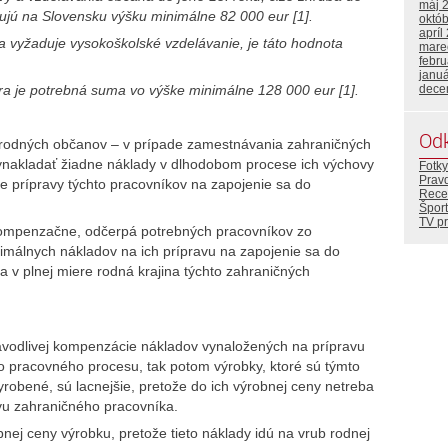
máj 
ujú na Slovensku výšku minimálne 82 000 eur [1].
októ
apríl
ia vyžaduje vysokoškolské vzdelávanie, je táto hodnota
mare
febr
janu
ra je potrebná suma vo výške minimálne 128 000 eur [1].
dece
Od
h rodných občanov – v prípade zamestnávania zahraničných
akladať žiadne náklady v dlhodobom procese ich výchovy
Fotky
Prav
e prípravy týchto pracovníkov na zapojenie sa do
Rece
Šport
TV p
ompenzačne, odčerpá potrebných pracovníkov zo
nimálnych nákladov na ich prípravu na zapojenie sa do
 v plnej miere rodná krajina týchto zahraničných
vodlivej kompenzácie nákladov vynaložených na prípravu
 pracovného procesu, tak potom výrobky, ktoré sú týmto
bené, sú lacnejšie, pretože do ich výrobnej ceny netreba
vu zahraničného pracovníka.
nej ceny výrobku, pretože tieto náklady idú na vrub rodnej